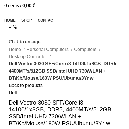
0
items
/
0,00
₾
Browse Categories
HOME
SHOP
CONTACT
-4%
Click to enlarge
Home
Personal Computers
Computers
Desktop Computer
Dell Vostro 3030 SFF/Core i3-14100/1x8GB, DDR5,
4400MT/s/512GB SSD/Intel UHD 730/WLAN +
BT/Kb/Mouse/180W PSU/Ubuntu/3Yr w
Back to products
Dell
Dell Vostro 3030 SFF/Core i3-
14100/1x8GB, DDR5, 4400MT/s/512GB
SSD/Intel UHD 730/WLAN +
BT/Kb/Mouse/180W PSU/Ubuntu/3Yr w