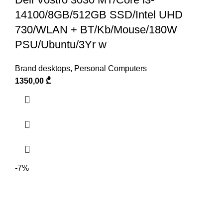
14100/8GB/512GB SSD/Intel UHD
730/WLAN + BT/Kb/Mouse/180W
PSU/Ubuntu/3Yr w
Brand desktops
,
Personal Computers
1350,00
₾
-7%