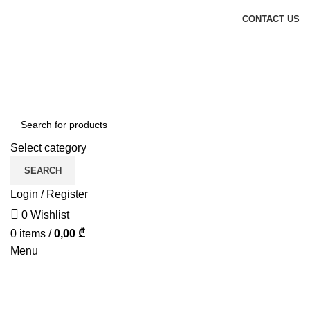
ADD ANYTHING HERE OR JUST REMOVE IT…
CONTACT US
Select category
SEARCH
Login / Register
0
Wishlist
0
items
/
0,00
₾
Menu